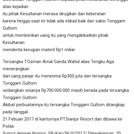
atas kejadian
itu pihak Kesultanan merasa dirugikan dan keberatan
karena hingga saat ini tidak ada etikad baik dari saksi Tonggam
Gultom
untuk memberikan uang itu yang mengakibatkan pihak
Kesultanan
menderita kerugian materil Rp1 miliar.
Tersangka T.Osman Amal Ganda Wahid alias Tengku Aga
menerangkan
dari uang panjar itu menerima Rp300 juta dari tersangka
Tonggam Gultom
sedangkan sisanya Rp700.000.000 masih berada pada tersangka
Tonggam Gultom.
Akibat perbuatannya itu tersangka Tonggam Gultom ditangkap
pada tanggal
21 Febuari 2017 di kantornya PT.Sianjur Resort dan dibawa ke
Polda
Sumut dengan Nomor :SP-Kap/56/II/2017/ Ditreskrimum, 20