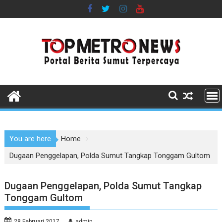
Skip
to
content
You are here
Home
Dugaan Penggelapan, Polda Sumut Tangkap Tonggam Gultom
Dugaan Penggelapan, Polda Sumut Tangkap
Tonggam Gultom
28 Februari 2017
admin