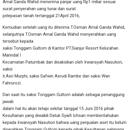
Amal Ganda Wahid menerima panjar uang Rp1 miliar sesuai
surat penyerahan uang tunai dan surat
pelepasan tanah tertanggal 21April 2016,
Kemudian setelah uang itu diterima T.Osman Amal Ganda Wahid,
selanjutnya T.Osman Amal Ganda Wahid menyerahkan uang
tersebut kepada
saksi Tonggam Gultom di Kantor PT.Sianjur Resort Kelurahan
Marindal I
Kecamatan Patumbak dan disaksikan oleh Irwansyah Nasution,
saksi
Ir.Asri Murphi, saksi Safwin Asrudi Rambe dan saksi Wan
Fahrurozi.
Dan saat itu saksi Tonggam Gultom adalah sebagai penanggung
jawab
dalam hal itu akan tetapi sekitar tanggal 15 Juni 2016 pihak
Kesultanan yang diwakili Datuk Syaifi Ichsan memberitahukan
kepada Irwansyah Nasution bahwa uang penjualan aset itu belum
diserahkan Tonggam Gultom kepada pihak Kesultanan sehingga