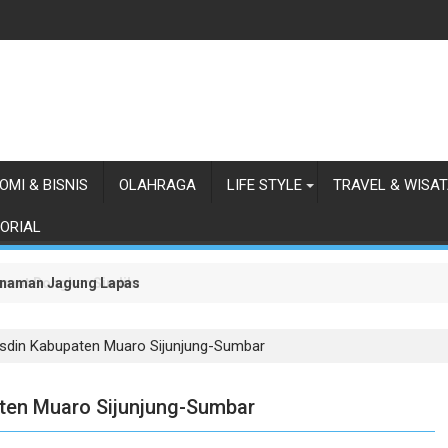
OMI & BISNIS
OLAHRAGA
LIFE STYLE
TRAVEL & WISA
ORIAL
 Sumut Bongkar Sindikat Scamming Internasional di Apartemen Meda
anaman Jagung Lapas Labuhan Ruku
asdin Kabupaten Muaro Sijunjung-Sumbar
aten Muaro Sijunjung-Sumbar