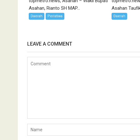
topmetro.news, Asahan – Wakil Bupati
topmetro.new
Asahan, Rianto SH MAP...
Asahan Taufik
Daerah
Peristiwa
Daerah
LEAVE A COMMENT