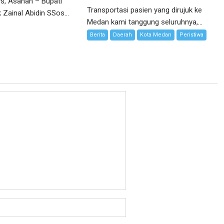
s, Asahan – Bupati
Transportasi pasien yang dirujuk ke
 Zainal Abidin SSos...
Medan kami tanggung seluruhnya,...
Berita
Daerah
Kota Medan
Peristiwa