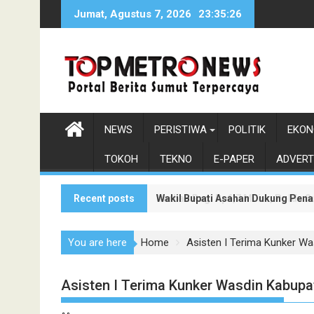
Skip
Jumat, Agustus 7, 2026
23:35:27
to
content
NEWS
PERISTIWA
POLITIK
EKON
TOKOH
TEKNO
E-PAPER
ADVERT
Recent posts
Korban Rugi Rp6,7 Miliar, Polda
Wakil Bupati Asahan Dukung Pen
You are here
Home
Asisten I Terima Kunker W
Asisten I Terima Kunker Wasdin Kabup