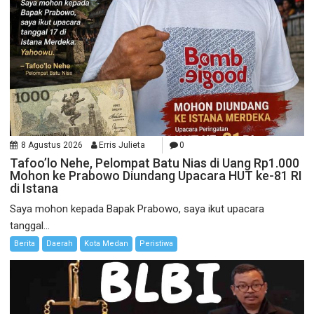
8 Agustus 2026
Erris Julieta
0
Tafoo’lo Nehe, Pelompat Batu Nias di Uang Rp1.000
Mohon ke Prabowo Diundang Upacara HUT ke-81 RI
di Istana
Saya mohon kepada Bapak Prabowo, saya ikut upacara
tanggal...
Berita
Daerah
Kota Medan
Peristiwa