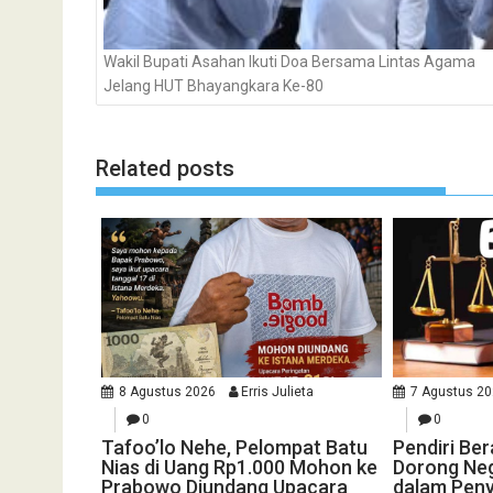
Wakil Bupati Asahan Ikuti Doa Bersama Lintas Agama
Jelang HUT Bhayangkara Ke-80
Related posts
8 Agustus 2026
Erris Julieta
7 Agustus 2
0
0
Tafoo’lo Nehe, Pelompat Batu
Pendiri Be
Nias di Uang Rp1.000 Mohon ke
Dorong Neg
Prabowo Diundang Upacara
dalam Peny