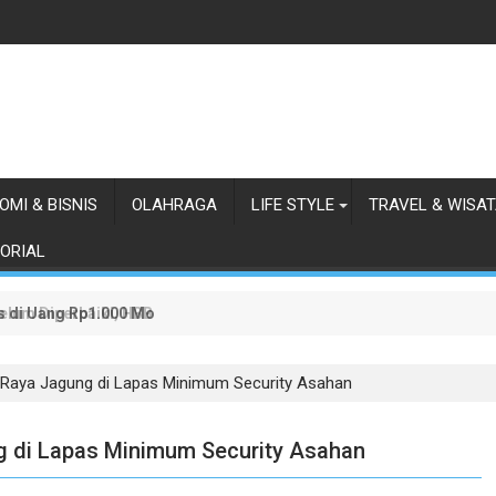
OMI & BISNIS
OLAHRAGA
LIFE STYLE
TRAVEL & WISA
ORIAL
as di Uang Rp1.000 Mohon ke Prabowo Diundang Upacara HUT ke-81 
lum Diperbaiki, HBB Ajak Orang Batak Menyikapi Ketidakperdulian
 Raya Jagung di Lapas Minimum Security Asahan
g di Lapas Minimum Security Asahan