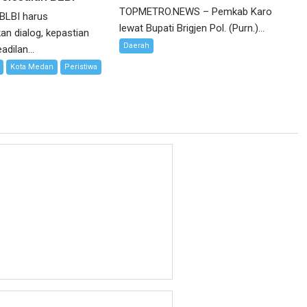
TOPMETRO.NEWS – Pemkab Karo
 BLBI harus
lewat Bupati Brigjen Pol. (Purn.)...
n dialog, kepastian
Daerah
dilan...
Kota Medan
Peristiwa