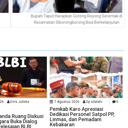
Bupati Taput Harapkan Gotong Royong Serentak di
Kecamatan Siborongborong Bisa Berkelanjutan
026
Erris Julieta
7 Agustus 2026
Dp silalahi
0
Pemkab Karo Apresiasi
Dedikasi Personel Satpol PP,
randa Ruang Diskusi
Linmas, dan Pemadam
ara Buka Dialog
Kebakaran
elesaian BLBI