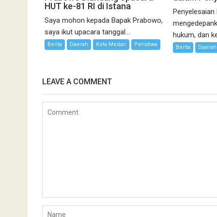
HUT ke-81 RI di Istana
Penyelesaian
Saya mohon kepada Bapak Prabowo,
mengedepanka
saya ikut upacara tanggal...
hukum, dan kea
Berita
Daerah
Kota Medan
Peristiwa
Berita
Daerah
LEAVE A COMMENT