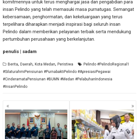
komitmennya untuk terus menghargai jasa dan pengabdian para
insan Pelindo yang telah memasuki masa purnatugas. Semangat
kebersamaan, penghormatan, dan kekeluargaan yang terus
terpelihara diharapkan menjadi inspirasi bagi seluruh insan
Pelindo dalam memberikan pelayanan terbaik serta mendukung
pertumbuhan perusahaan yang berkelanjutan.
penulis | sadam
,
,
,
Berita
Daerah
Kota Medan
Peristiwa
Pelindo #PelindoRegional1
#SilaturahmiPensiunan #PurnabaktiPelindo #ApresiasiPegawai
#CinderamataPensiunan #BUMN #Medan #PelabuhanIndonesia
#InsanPelindo
Navigasi
pos