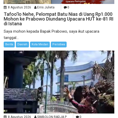
8 Agustus 2026
Erris Julieta
0
Tafoo’lo Nehe, Pelompat Batu Nias di Uang Rp1.000
Mohon ke Prabowo Diundang Upacara HUT ke-81 RI
di Istana
Saya mohon kepada Bapak Prabowo, saya ikut upacara
tanggal...
Berita
Daerah
Kota Medan
Peristiwa
8 Agustus 2026
SIMBOLON RADJA P
0