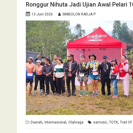
Ronggur Nihuta Jadi Ujian Awal Pelari 1
13 Juni 2026
SIMBOLON RADJA P
,
,
,
,
Daerah
Internasional
Olahraga
samosir
TOTK
Trail Of