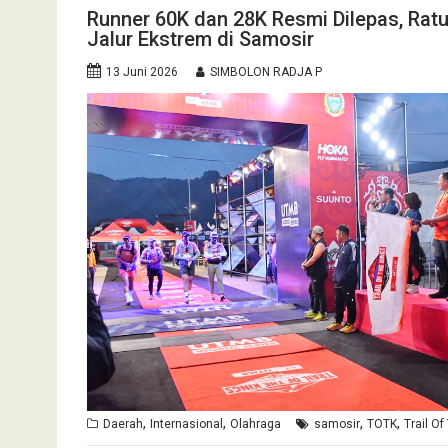
Runner 60K dan 28K Resmi Dilepas, Rat
Jalur Ekstrem di Samosir
13 Juni 2026
SIMBOLON RADJA P
,
,
,
,
Daerah
Internasional
Olahraga
samosir
TOTK
Trail Of