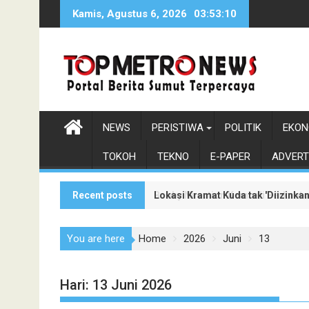
Skip
Kamis, Agustus 6, 2026
03:53:11
to
content
NEWS
PERISTIWA
POLITIK
EKON
TOKOH
TEKNO
E-PAPER
ADVERT
Recent posts
Lokasi Kramat Kuda tak 'Diizinka
Bobby Nasution Kembali Berkanto
You are here
Home
2026
Juni
13
Hari:
13 Juni 2026