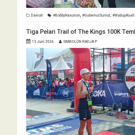
,
,
Daerah
#BobbyNasution
#GubernurSumut
#WabupAsah
Tiga Pelari Trail of The Kings 100K Tem
13 Juni 2026
SIMBOLON RADJA P