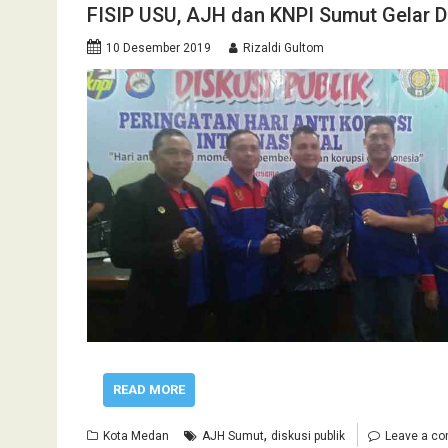
FISIP USU, AJH dan KNPI Sumut Gelar D
10 Desember 2019
Rizaldi Gultom
READ MORE
,
Kota Medan
AJH Sumut
diskusi publik
Leave a c