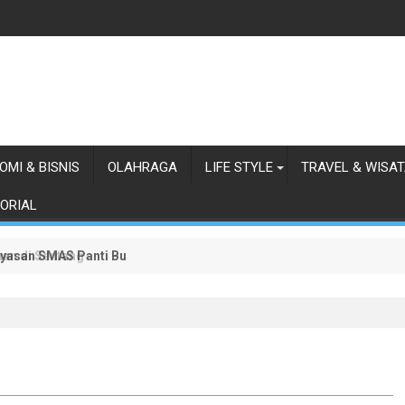
OMI & BISNIS
OLAHRAGA
LIFE STYLE
TRAVEL & WISA
ORIAL
ayasan SMAS Panti Budaya
an di Sentang