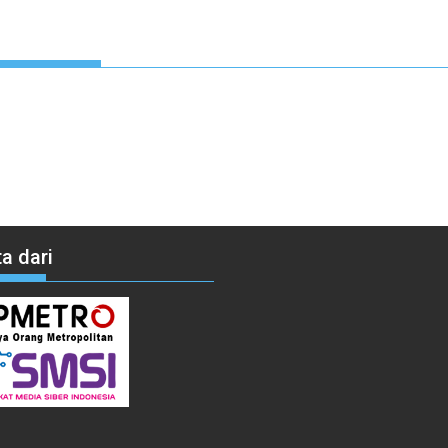
a dari