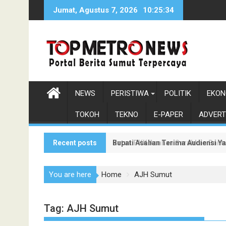
Skip
Jumat, Agustus 7, 2026
10:25:35
to
content
NEWS
PERISTIWA
POLITIK
EKON
TOKOH
TEKNO
E-PAPER
ADVERT
Recent posts
Bupati Asahan Terima Audiensi Y
Ketua PKK Asahan Serahkan Bantu
You are here
Home
AJH Sumut
Tag:
AJH Sumut