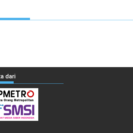
a dari