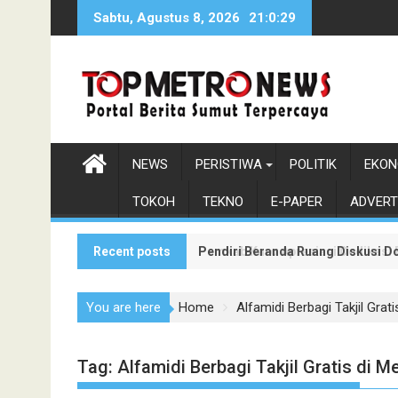
Skip
Sabtu, Agustus 8, 2026
21:0:30
to
content
NEWS
PERISTIWA
POLITIK
EKON
TOKOH
TEKNO
E-PAPER
ADVERT
Recent posts
Pendiri Beranda Ruang Diskusi D
Pemkab Karo Apresiasi Dedikasi
You are here
Home
Alfamidi Berbagi Takjil Grat
Tag:
Alfamidi Berbagi Takjil Gratis di 