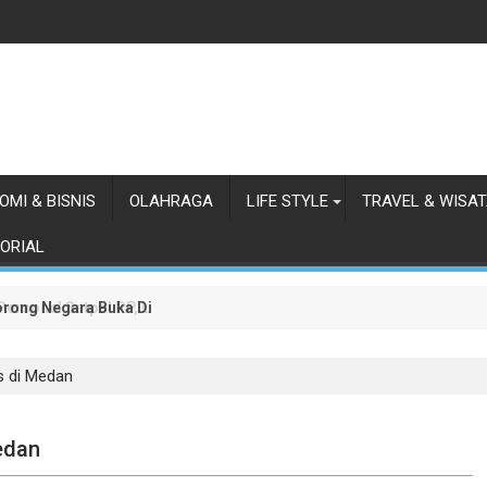
OMI & BISNIS
OLAHRAGA
LIFE STYLE
TRAVEL & WISA
ORIAL
orong Negara Buka Dialog dalam Penyelesaian BLBI
 Personel Satpol PP, Linmas, dan Pemadam Kebakaran
is di Medan
Medan