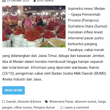
23 Oktober 2025
Erris Julieta
topmetro.news, Medan
– Upaya Pemerintah
Provinsi (Pemprov)
Sumatera Utara (Sumut)
menekan inflasi lewat
intervensi pasar justru
berbuntut panjang.
Pasalnya, cabai merah
yang didatangkan dari Jawa Timur, diduga dari kawasan Jember,
tiba di Medan dalam kondisi membusuk hingga hampir separuh
dari total kiriman. Informasi yang diperoleh wartawan, Kamis
(23/10), pengiriman cabai oleh Badan Usaha Milik Daerah (BUMD)
Aneka Industri dan Jasa…
READ MORE
,
,
,
Daerah
Ekonomi & Bisnis
#Intervensi Pasar
ekonomi sumut
harga
,
,
pangan
inflasi sumut
Pemprov Sumut
Leave a comment