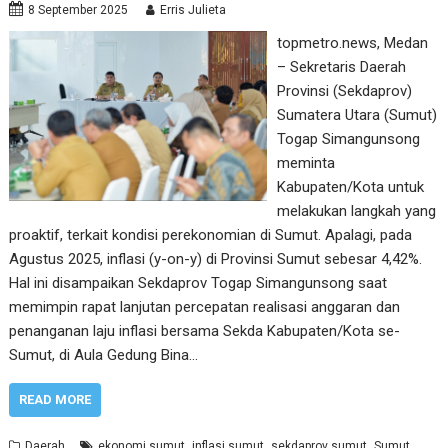
8 September 2025
Erris Julieta
topmetro.news, Medan
– Sekretaris Daerah
Provinsi (Sekdaprov)
Sumatera Utara (Sumut)
Togap Simangunsong
meminta
Kabupaten/Kota untuk
melakukan langkah yang
proaktif, terkait kondisi perekonomian di Sumut. Apalagi, pada
Agustus 2025, inflasi (y-on-y) di Provinsi Sumut sebesar 4,42%.
Hal ini disampaikan Sekdaprov Togap Simangunsong saat
memimpin rapat lanjutan percepatan realisasi anggaran dan
penanganan laju inflasi bersama Sekda Kabupaten/Kota se-
Sumut, di Aula Gedung Bina…
READ MORE
,
,
,
Daerah
ekonomi sumut
inflasi sumut
sekdaprov sumut
Sumut