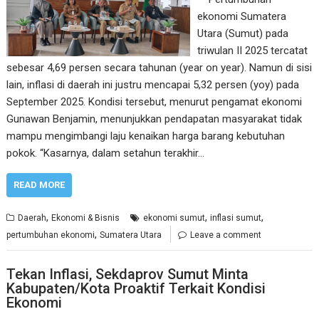
ekonomi Sumatera
Utara (Sumut) pada
triwulan II 2025 tercatat
sebesar 4,69 persen secara tahunan (year on year). Namun di sisi
lain, inflasi di daerah ini justru mencapai 5,32 persen (yoy) pada
September 2025. Kondisi tersebut, menurut pengamat ekonomi
Gunawan Benjamin, menunjukkan pendapatan masyarakat tidak
mampu mengimbangi laju kenaikan harga barang kebutuhan
pokok. “Kasarnya, dalam setahun terakhir…
READ MORE
,
,
,
Daerah
Ekonomi & Bisnis
ekonomi sumut
inflasi sumut
,
pertumbuhan ekonomi
Sumatera Utara
Leave a comment
Tekan Inflasi, Sekdaprov Sumut Minta
Kabupaten/Kota Proaktif Terkait Kondisi
Ekonomi