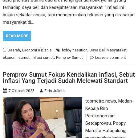
satu prioritas utama daerah, mengingat dampaknya langsung
terhadap daya beli dan kesejahteraan masyarakat. “Inflasi ini
bukan sekadar angka, tapi mencerminkan tekanan yang dirasakan
masyarakat di…
READ MORE
,
,
,
Daerah
Ekonomi & Bisnis
bobby nasution
Daya Beli Masyarakat
,
,
ekonomi sumut
inflasi sumut
Pemprov Sumut
Leave a comment
Pemprov Sumut Fokus Kendalikan Inflasi, Sebut
Inflasi Yang Terjadi Sudah Melewati Standart
7 Oktober 2025
Erris Julieta
topmetro.news, Medan-
Kepala Biro
Perekonomian
Setdaprovsu, Poppy
Marulita Hutagalung,
menegaskan bahwa