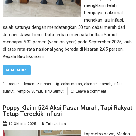
mengklaim telah
berupaya maksimal
menekan laju inflasi,
salah satunya dengan mendatangkan 50 ton cabai merah dari
Jember, Jawa Timur. Data terbaru mencatat inflasi Sumut
mencapai 5,32 persen (year-on-year) pada September 2025, jauh
di atas rata-rata nasional yang berada di kisaran 2,65 persen.
Kepala Biro Ekonomi…
READ MORE
,
,
,
Daerah
Ekonomi & Bisnis
cabai merah
ekonomi daerah
inflasi
,
,
sumut
Pemprov Sumut
TPID Sumut
Leave a comment
Poppy Klaim 524 Aksi Pasar Murah, Tapi Rakyat
Tetap Tercekik Inflasi
10 Oktober 2025
Erris Julieta
topmetro.news, Medan