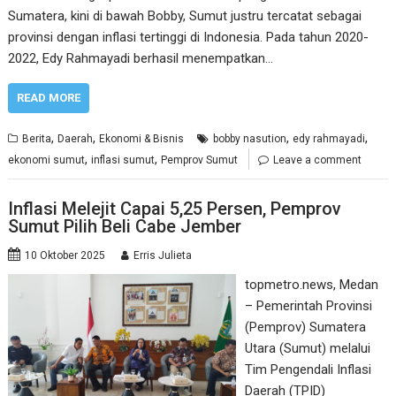
Sumatera, kini di bawah Bobby, Sumut justru tercatat sebagai
provinsi dengan inflasi tertinggi di Indonesia. Pada tahun 2020-
2022, Edy Rahmayadi berhasil menempatkan…
READ MORE
,
,
,
,
Berita
Daerah
Ekonomi & Bisnis
bobby nasution
edy rahmayadi
,
,
ekonomi sumut
inflasi sumut
Pemprov Sumut
Leave a comment
Inflasi Melejit Capai 5,25 Persen, Pemprov
Sumut Pilih Beli Cabe Jember
10 Oktober 2025
Erris Julieta
topmetro.news, Medan
– Pemerintah Provinsi
(Pemprov) Sumatera
Utara (Sumut) melalui
Tim Pengendali Inflasi
Daerah (TPID)