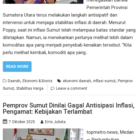
Pemerintah Provinsi
Sumatera Utara terus melakukan langkah antisipatif dan
intervensi untuk menjaga stabilitas inflasi di daerah. Menurut
Poppy, saat ini inflasi Sumut telah melampaui batas standar yang
ditetapkan. Namun, ia menekankan perlunya melihat lebih dalam
komoditas apa yang menjadi penyebab kenaikan tersebut. “Kita
perlu melihat kembali, komoditi apa yang…
READ MORE
,
,
,
Daerah
Ekonomi & Bisnis
ekonomi daerah
inflasi sumut
Pemprov
,
Sumut
Stabilitas Harga
Leave a comment
Pemprov Sumut Dinilai Gagal Antisipasi Inflasi,
Pengamat: Kebijakan Terlambat
7 Oktober 2025
Erris Julieta
topmetro.news, Medan
— Pertumbuhan