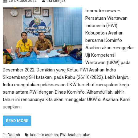
26 Oktober 2022
tria sitinjak
topmetro.news –
Persatuan Wartawan
Indonesia (PWI)
Kabupaten Asahan
bersama Kominfo
Asahan akan menggelar
Uji Kompetensi
Wartawan (UKW) pada
Desember 2022. Demikian yang Ketua PWI Asahan Indra
Sikoembang SH katakan, pada Rabu (26/10/2022). Lebih lanjut,
Indra mengatakan pelaksanaan UKW tersebut merupakan kerja
sama antara PWI dengan Dinas Kominfo. Alhamdulilah, akhir
tahun ini rencananya kita akan menggelar UKW di Asahan. Kami
ucapkan…
READ MORE
,
,
Daerah
kominfo asahan
PWI Asahan
ukw