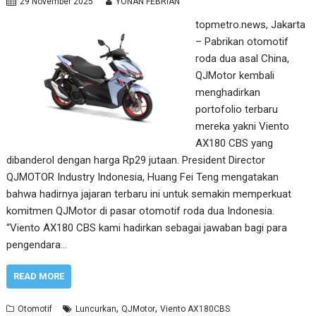
29 November 2025
YONAN FEBRIAN
topmetro.news, Jakarta
– Pabrikan otomotif
roda dua asal China,
QJMotor kembali
menghadirkan
portofolio terbaru
mereka yakni Viento
AX180 CBS yang
dibanderol dengan harga Rp29 jutaan. President Director
QJMOTOR Industry Indonesia, Huang Fei Teng mengatakan
bahwa hadirnya jajaran terbaru ini untuk semakin memperkuat
komitmen QJMotor di pasar otomotif roda dua Indonesia.
“Viento AX180 CBS kami hadirkan sebagai jawaban bagi para
pengendara…
READ MORE
,
,
Otomotif
Luncurkan
QJMotor
Viento AX180CBS