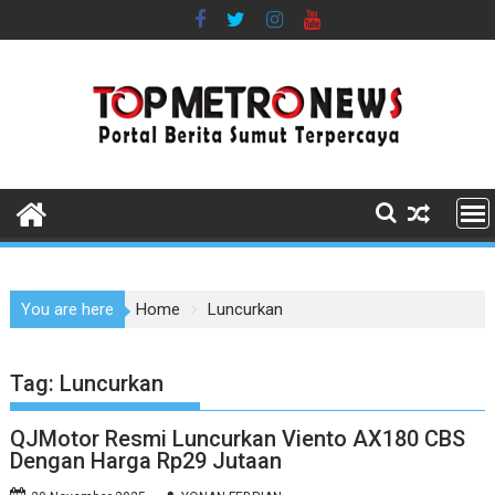
Skip
to
content
You are here
Home
Luncurkan
Tag:
Luncurkan
QJMotor Resmi Luncurkan Viento AX180 CBS
Dengan Harga Rp29 Jutaan