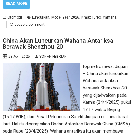
READ MORE
,
,
,
Otomotif
Luncurkan
Model Year 2026
Nmax Turbo
Yamaha
Leave a comment
China Akan Luncurkan Wahana Antariksa
Berawak Shenzhou-20
23 April 2025
YONAN FEBRIAN
topmetro.news, Jiquan
– China akan luncurkan
Wahana antariksa
berawak Shenzhou-20,
yang dijadwalkan pada,
Kamis (24/4/2025) pukul
17.17 waktu Beijing
(16.17 WIB), dari Pusat Peluncuran Satelit Jiuquan di China barat
laut. Hal itu disampaikan Badan Antariksa Berawak China (CMSA),
pada Rabu (23/4/2025). Wahana antariksa itu akan membawa