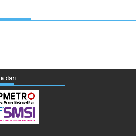
a dari