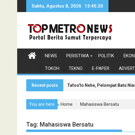
Skip
Sabtu, Agustus 8, 2026
13:45:20
to
content
NEWS
PERISTIWA
POLITIK
EKON
TOKOH
TEKNO
E-PAPER
ADVERT
Recent posts
Tafoo'lo Nehe, Pelompat Batu Ni
Monumen Sisingamangaraja XII Be
You are here
Home
Mahasiswa Bersatu
Tag:
Mahasiswa Bersatu