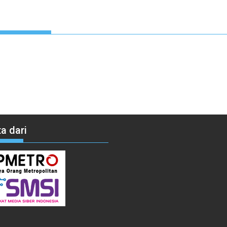
a dari