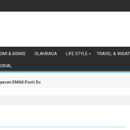
OMI & BISNIS
OLAHRAGA
LIFE STYLE
TRAVEL & WISA
ORIAL
ayasan SMAS Panti Budaya
an di Sentang