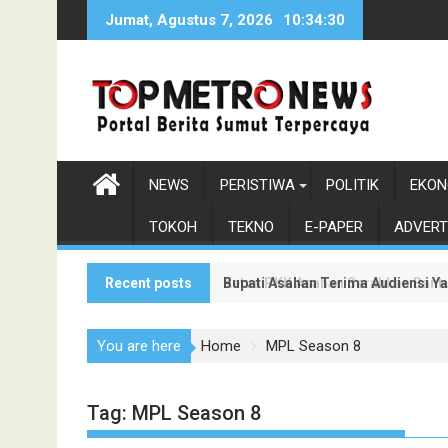
Skip
Jumat, Agustus 7, 2026
10:34:31
to
content
NEWS
PERISTIWA
POLITIK
EKON
TOKOH
TEKNO
E-PAPER
ADVERT
Recent posts
Bupati Asahan Terima Audiensi Y
Ketua PKK Asahan Serahkan Bantu
You are here
Home
MPL Season 8
Tag:
MPL Season 8