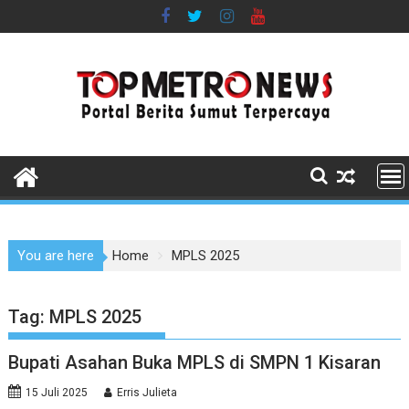
Skip
to
content
You are here
Home
MPLS 2025
Tag:
MPLS 2025
Bupati Asahan Buka MPLS di SMPN 1 Kisaran
15 Juli 2025
Erris Julieta