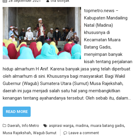
28 September 2021
tria sitinjak
topmetro.news –
Kabupaten Mandailing
Natal (Madina)
khususnya di
Kecamatan Muara
Batang Gadis,
menyimpan banyak
kisah tentang perjalanan
hidup almarhum H Anif. Karena banyak jasa yang telah diperbuat
oleh almarhum di sini. Khususnya bagi masyarakat. Bagi Wakil
Gubernur (Wagub) Sumatera Utara (Sumut) Musa Rajekshah,
daerah ini juga menjadi salah satu hal yang membangkitkan
kenangan tentang ayahandanya tersebut. Oleh sebab itu, dalam…
READ MORE
,
,
,
,
Daerah
Info Metro
aspirasi warga
madina
muara batang gadis
,
Musa Rajekshah
Wagub Sumut
Leave a comment