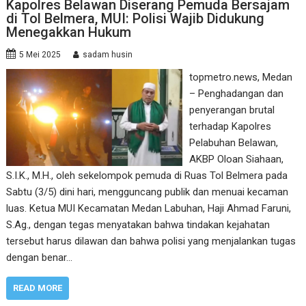
Kapolres Belawan Diserang Pemuda Bersajam
di Tol Belmera, MUI: Polisi Wajib Didukung
Menegakkan Hukum
5 Mei 2025
sadam husin
topmetro.news, Medan
– Penghadangan dan
penyerangan brutal
terhadap Kapolres
Pelabuhan Belawan,
AKBP Oloan Siahaan,
S.I.K., M.H., oleh sekelompok pemuda di Ruas Tol Belmera pada
Sabtu (3/5) dini hari, mengguncang publik dan menuai kecaman
luas. Ketua MUI Kecamatan Medan Labuhan, Haji Ahmad Faruni,
S.Ag., dengan tegas menyatakan bahwa tindakan kejahatan
tersebut harus dilawan dan bahwa polisi yang menjalankan tugas
dengan benar…
READ MORE