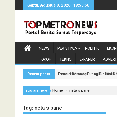
Skip
Sabtu, Agustus 8, 2026
19:53:51
to
content
NEWS
PERISTIWA
POLITIK
EKON
TOKOH
TEKNO
E-PAPER
ADVERT
Recent posts
Pendiri Beranda Ruang Diskusi D
Pemkab Karo Apresiasi Dedikasi
You are here
Home
neta s pane
Tag:
neta s pane