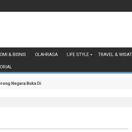
OMI & BISNIS
OLAHRAGA
LIFE STYLE
TRAVEL & WISA
ORIAL
orong Negara Buka Dialog dalam Penyelesaian BLBI
 Personel Satpol PP, Linmas, dan Pemadam Kebakaran