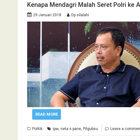
Kenapa Mendagri Malah Seret Polri ke Ar
29 Januari 2018
Dp silalahi
READ MORE
,
,
Politik
ipw
neta s pane
Pilgubsu
Leave a commen