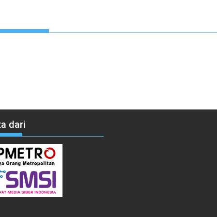
a dari