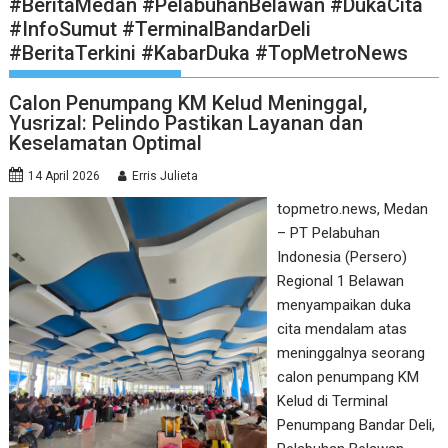
#BeritaMedan #PelabuhanBelawan #DukaCita
#InfoSumut #TerminalBandarDeli
#BeritaTerkini #KabarDuka #TopMetroNews
Calon Penumpang KM Kelud Meninggal,
Yusrizal: Pelindo Pastikan Layanan dan
Keselamatan Optimal
14 April 2026
Erris Julieta
topmetro.news, Medan
– PT Pelabuhan
Indonesia (Persero)
Regional 1 Belawan
menyampaikan duka
cita mendalam atas
meninggalnya seorang
calon penumpang KM
Kelud di Terminal
Penumpang Bandar Deli,