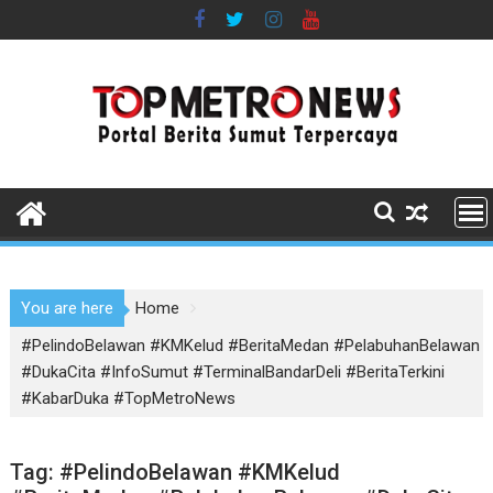
Skip
to
content
You are here
Home
#PelindoBelawan #KMKelud #BeritaMedan #PelabuhanBelawan
#DukaCita #InfoSumut #TerminalBandarDeli #BeritaTerkini
#KabarDuka #TopMetroNews
Tag:
#PelindoBelawan #KMKelud