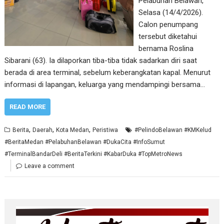
Pelabuhan Belawan,
Selasa (14/4/2026).
Calon penumpang
tersebut diketahui
bernama Roslina
Sibarani (63). Ia dilaporkan tiba-tiba tidak sadarkan diri saat
berada di area terminal, sebelum keberangkatan kapal. Menurut
informasi di lapangan, keluarga yang mendampingi bersama…
READ MORE
,
,
,
Berita
Daerah
Kota Medan
Peristiwa
#PelindoBelawan #KMKelud
#BeritaMedan #PelabuhanBelawan #DukaCita #InfoSumut
#TerminalBandarDeli #BeritaTerkini #KabarDuka #TopMetroNews
Leave a comment