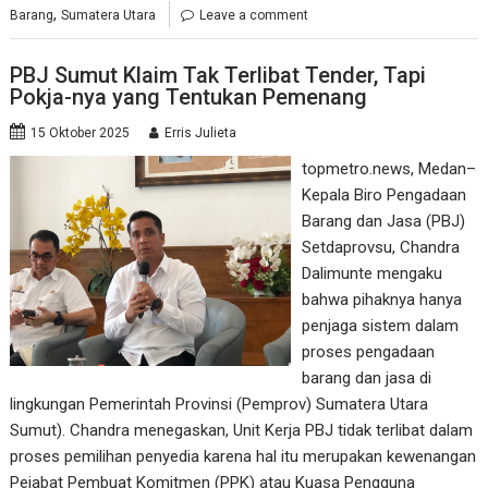
,
Barang
Sumatera Utara
Leave a comment
PBJ Sumut Klaim Tak Terlibat Tender, Tapi
Pokja-nya yang Tentukan Pemenang
15 Oktober 2025
Erris Julieta
topmetro.news, Medan–
Kepala Biro Pengadaan
Barang dan Jasa (PBJ)
Setdaprovsu, Chandra
Dalimunte mengaku
bahwa pihaknya hanya
penjaga sistem dalam
proses pengadaan
barang dan jasa di
lingkungan Pemerintah Provinsi (Pemprov) Sumatera Utara
Sumut). Chandra menegaskan, Unit Kerja PBJ tidak terlibat dalam
proses pemilihan penyedia karena hal itu merupakan kewenangan
Pejabat Pembuat Komitmen (PPK) atau Kuasa Pengguna