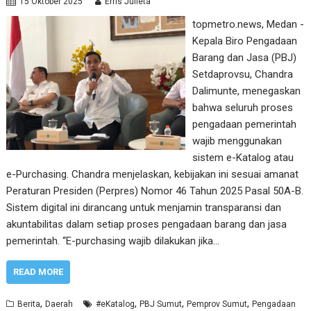
15 Oktober 2025
Erris Julieta
topmetro.news, Medan -
Kepala Biro Pengadaan
Barang dan Jasa (PBJ)
Setdaprovsu, Chandra
Dalimunte, menegaskan
bahwa seluruh proses
pengadaan pemerintah
wajib menggunakan
sistem e-Katalog atau
e-Purchasing. Chandra menjelaskan, kebijakan ini sesuai amanat
Peraturan Presiden (Perpres) Nomor 46 Tahun 2025 Pasal 50A-B.
Sistem digital ini dirancang untuk menjamin transparansi dan
akuntabilitas dalam setiap proses pengadaan barang dan jasa
pemerintah. “E-purchasing wajib dilakukan jika…
READ MORE
,
,
,
,
Berita
Daerah
#eKatalog
PBJ Sumut
Pemprov Sumut
Pengadaan