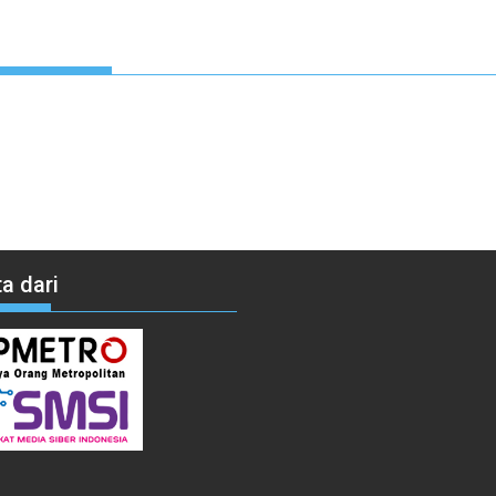
a dari