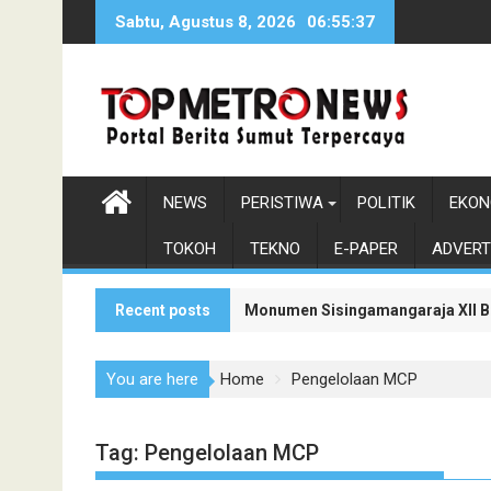
Skip
Sabtu, Agustus 8, 2026
06:55:38
to
content
NEWS
PERISTIWA
POLITIK
EKON
TOKOH
TEKNO
E-PAPER
ADVERT
Recent posts
Monumen Sisingamangaraja XII Be
Pendiri Beranda Ruang Diskusi D
You are here
Home
Pengelolaan MCP
Tag:
Pengelolaan MCP