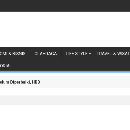
OMI & BISNIS
OLAHRAGA
LIFE STYLE
TRAVEL & WISA
ORIAL
lum Diperbaiki, HBB Ajak Orang Batak Menyikapi Ketidakperdulian
orong Negara Buka Dialog dalam Penyelesaian BLBI