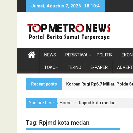
Skip
Jumat, Agustus 7, 2026
18:10:5
to
content
NEWS
PERISTIWA
POLITIK
EKON
TOKOH
TEKNO
E-PAPER
ADVERT
Recent posts
Korban Rugi Rp6,7 Miliar, Polda
Wakil Bupati Asahan Dukung Pen
You are here
Home
Rpjmd kota medan
Tag:
Rpjmd kota medan