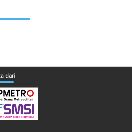
a dari