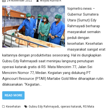
24 November 2022
Arsyad Kurnia R
topmetro.news –
Gubernur Sumatera
Utara (Sumut) Edy
Rahmayadi berharap
masyarakat semakin
peduli dengan
kesehatan. Kesehatan
masyarakat sangat erat
kaitannya dengan produktivitas seseorang. Hal ini diungkapkan
Gubsu Edy Rahmayadi saat meninjau langsung penutupan
operasi katarak gratis di RS Mata Mencirim 77, Jalan Sei
Mencirim Nomor 77, Medan. Kegiatan yang didukung PT
Agincourt Resource (PTAR) Martabe Gold Mine diharapkan rutin
dilaksanakan. “Kegiatan…
READ MORE
,
,
Kesehatan
Gubsu Edy Rahmayadi
operasi katarak
RS Mata