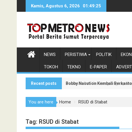
Skip
Kamis, Agustus 6, 2026
01:49:25
to
content
NEWS
PERISTIWA
POLITIK
EKON
TOKOH
TEKNO
E-PAPER
ADVERT
Recent posts
Bobby Nasution Kembali Berkanto
Polresta Deli Serdang Ungkap Du
You are here
Home
RSUD di Stabat
Tag:
RSUD di Stabat