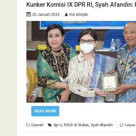
Kunker Komisi IX DPR RI, Syah Afandin:
20 Januari 2023
tria sitinjak
READ MORE
,
,
Daerah
dpr ri
RSUD di Stabat
Syah Afandin
Leave