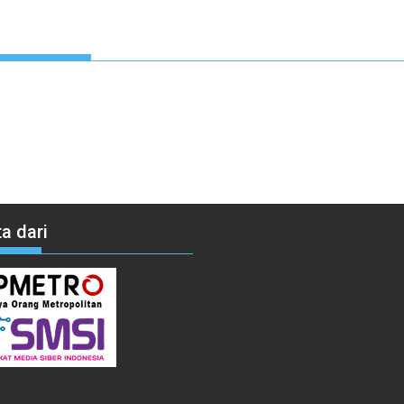
a dari