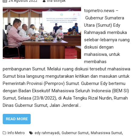
24 Agustus 2022
tria sitinjak
topmetro.news –
Gubernur Sumatera
Utara (Sumut) Edy
Rahmayadi membuka
selebar-lebarnya ruang
diskusi dengan
mahasiswa, untuk
membahas
pembangunan Sumut. Melalui ruang diskusi tersebut mahasiswa
Sumut bisa langsung mengutarakan kritikan dan masukan untuk
Pemerintah Provinsi (Pemprov) Sumut. Gubernur Edy bertemu
dengan Badan Eksekutif Mahasiswa Seluruh Indonesia (BEM SI)
Sumut, Selasa (23/8/2022), di Aula Tengku Rizal Nurdin, Rumah
Dinas Gubernur Sumut, Jalan Jenderal…
READ MORE
,
,
,
Info Metro
edy rahmayadi
Gubernur Sumut
Mahasiswa Sumut