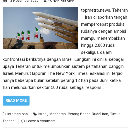
12 November 2025
YONAN FEBRIAN
topmetro.news, Teheran
– Iran dilaporkan tengah
mempercepat produksi
rudalnya dengan ambisi
mampu menembakkan
hingga 2.000 rudal
sekaligus dalam
konfrontasi berikutnya dengan Israel. Langkah ini dinilai sebagai
upaya Teheran untuk melumpuhkan sistem pertahanan canggih
Israel. Menurut laporan The New York Times, eskalasi ini terjadi
hanya beberapa bulan setelah perang 12 hari pada Juni, ketika
Iran meluncurkan sekitar 500 rudal sebagai respons…
READ MORE
,
,
,
,
Internasional
israel
Mengarah
Perang Besar
Rudal Iran
Timur
Tengah
Leave a comment