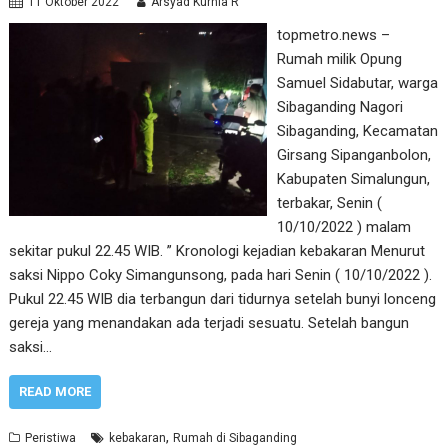
11 Oktober 2022
Arsyad Kurnia R
topmetro.news –
Rumah milik Opung
Samuel Sidabutar, warga
Sibaganding Nagori
Sibaganding, Kecamatan
Girsang Sipanganbolon,
Kabupaten Simalungun,
terbakar, Senin (
10/10/2022 ) malam
sekitar pukul 22.45 WIB. ” Kronologi kejadian kebakaran Menurut
saksi Nippo Coky Simangunsong, pada hari Senin ( 10/10/2022 ).
Pukul 22.45 WIB dia terbangun dari tidurnya setelah bunyi lonceng
gereja yang menandakan ada terjadi sesuatu. Setelah bangun
saksi…
READ MORE
,
Peristiwa
kebakaran
Rumah di Sibaganding