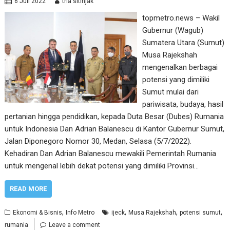
6 Juli 2022
tria sitinjak
topmetro.news – Wakil
Gubernur (Wagub)
Sumatera Utara (Sumut)
Musa Rajekshah
mengenalkan berbagai
potensi yang dimiliki
Sumut mulai dari
pariwisata, budaya, hasil
pertanian hingga pendidikan, kepada Duta Besar (Dubes) Rumania
untuk Indonesia Dan Adrian Balanescu di Kantor Gubernur Sumut,
Jalan Diponegoro Nomor 30, Medan, Selasa (5/7/2022).
Kehadiran Dan Adrian Balanescu mewakili Pemerintah Rumania
untuk mengenal lebih dekat potensi yang dimiliki Provinsi…
READ MORE
,
,
,
,
Ekonomi & Bisnis
Info Metro
ijeck
Musa Rajekshah
potensi sumut
rumania
Leave a comment