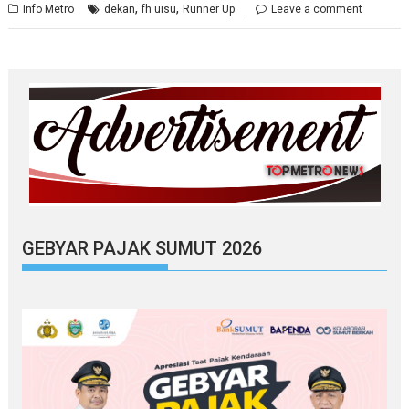
,
,
Info Metro
dekan
fh uisu
Runner Up
Leave a comment
GEBYAR PAJAK SUMUT 2026