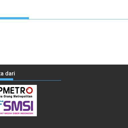
a dari