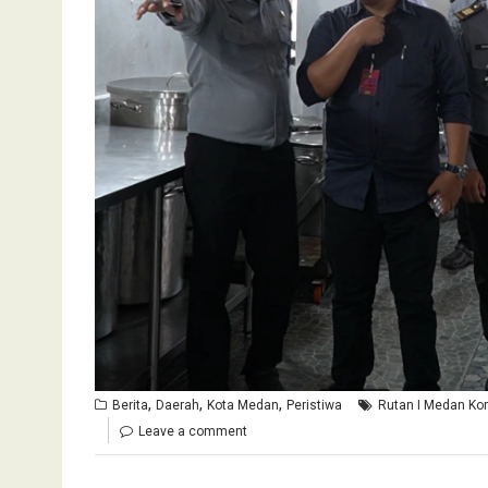
,
,
,
Berita
Daerah
Kota Medan
Peristiwa
Rutan I Medan Ko
Leave a comment