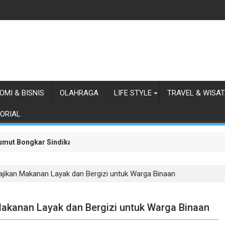
OMI & BISNIS
OLAHRAGA
LIFE STYLE
TRAVEL & WISA
ORIAL
 Sumut Bongkar Sindikat Scamming Internasional di Apartemen Meda
anaman Jagung Lapas Labuhan Ruku
jikan Makanan Layak dan Bergizi untuk Warga Binaan
akanan Layak dan Bergizi untuk Warga Binaan