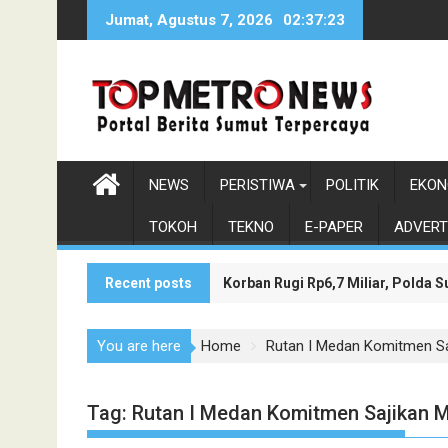
Skip
Jumat, Agustus 7, 2026
02:37:24
to
content
NEWS
PERISTIWA
POLITIK
EKON
TOKOH
TEKNO
E-PAPER
ADVERT
Recent posts
Korban Rugi Rp6,7 Miliar, Polda
Wakil Bupati Asahan Dukung Pen
You are here
Home
Rutan I Medan Komitmen Sa
Tag:
Rutan I Medan Komitmen Sajikan M