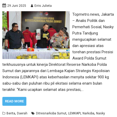
29 Juni 2025
Erris Julieta
Topmetro.news, Jakarta
– Analis Politik dan
Pemerhati Sosial, Nasky
Putra Tandjung
mengucapkan selamat
dan apresiasi atas
torehan prestasi Presisi
Award Polda Sumut
terkhususnya untuk kinerja Direktorat Reserse Narkoba Polda
Sumut dan jajarannya dari Lembaga Kajian Strategis Kepolisian
Indonesia (LEMKAPI) atas keberhasilan menyita sekitar 900 kg
sabu-sabu dan puluhan ribu pil ekstasi selama enam bulan
terakhir. “Kami ucapkan selamat atas prestasi,…
READ MORE
,
,
,
,
Berita
Daerah
Ditresnarkoba Sumut
LEMKAPI
Narkoba
Nasky