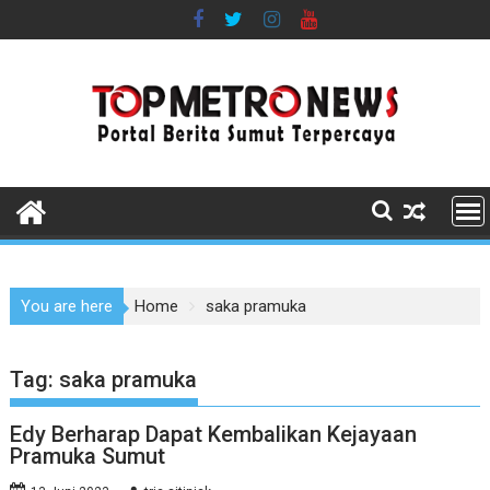
Skip
to
content
You are here
Home
saka pramuka
Tag:
saka pramuka
Edy Berharap Dapat Kembalikan Kejayaan
Pramuka Sumut