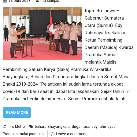
13 Juni 2023
tria sitinjak
topmetro.news –
Gubernur Sumatera
Utara (Sumut) Edy
Rahmayadi sekaligus
Ketua Pembimbing
Daerah (Mabida) Kwarda
Pramuka Sumut
melantik Majelis
Pembimbing Satuan Karya (Saka) Pramuka Wirakartika,
Bhayangkara, Bahari dan Dirgantara tingkat daerah Sumut Masa
Bhakti 2019-2024. “Pelantikan ini sudah lama tertunda akibat
covid-19 dan baru saat ini dapat kita laksanakan. Sejak tahun 61
Pramuka ini berdiri di Indonesia. Senior Pramuka dahulu telah…
READ MORE
,
,
,
,
Info Metro
bahari
Bhayangkara
dirgantara
edy rahmayadi
,
Pramuka
saka pramuka
Leave a comment