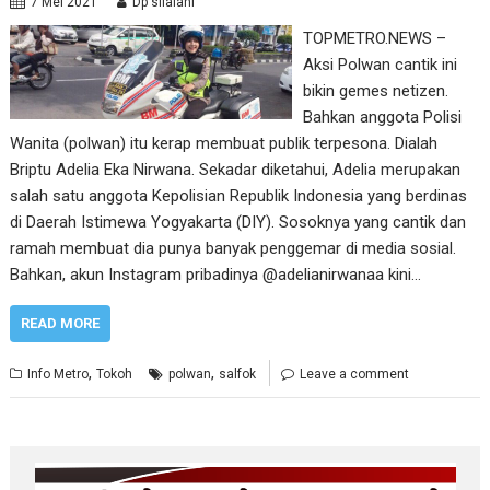
7 Mei 2021
Dp silalahi
TOPMETRO.NEWS –
Aksi Polwan cantik ini
bikin gemes netizen.
Bahkan anggota Polisi
Wanita (polwan) itu kerap membuat publik terpesona. Dialah
Briptu Adelia Eka Nirwana. Sekadar diketahui, Adelia merupakan
salah satu anggota Kepolisian Republik Indonesia yang berdinas
di Daerah Istimewa Yogyakarta (DIY). Sosoknya yang cantik dan
ramah membuat dia punya banyak penggemar di media sosial.
Bahkan, akun Instagram pribadinya @adelianirwanaa kini…
READ MORE
,
,
Info Metro
Tokoh
polwan
salfok
Leave a comment