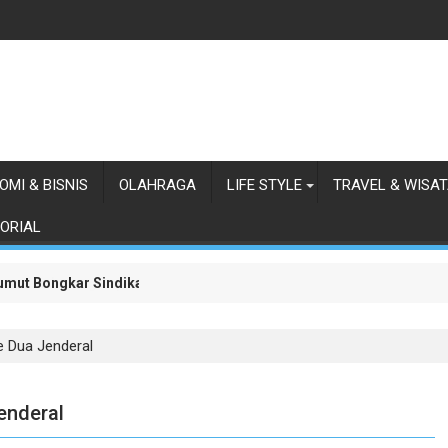
OMI & BISNIS
OLAHRAGA
LIFE STYLE
TRAVEL & WISA
ORIAL
 Sumut Bongkar Sindikat Scamming Internasional di Apartemen Meda
anaman Jagung Lapas Labuhan Ruku
e Dua Jenderal
enderal