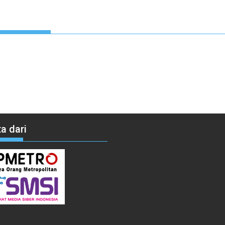
a dari