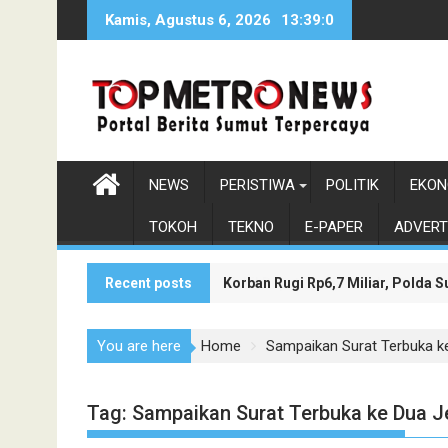
Skip
Kamis, Agustus 6, 2026
13:39:1
to
content
NEWS
PERISTIWA
POLITIK
EKON
TOKOH
TEKNO
E-PAPER
ADVERT
Recent posts
Korban Rugi Rp6,7 Miliar, Polda
Wakil Bupati Asahan Dukung Pen
You are here
Home
Sampaikan Surat Terbuka k
Tag:
Sampaikan Surat Terbuka ke Dua J