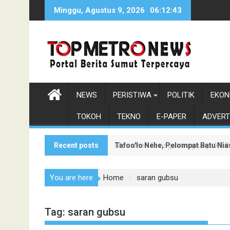
Skip
Minggu, Agustus 9, 2026
06:12:44
to
content
NEWS
PERISTIWA
POLITIK
EKON
TOKOH
TEKNO
E-PAPER
ADVERT
Recent posts
Tafoo'lo Nehe, Pelompat Batu Ni
Monumen Sisingamangaraja XII Be
You are here
Home
saran gubsu
Tag:
saran gubsu