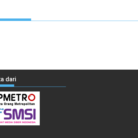
a dari