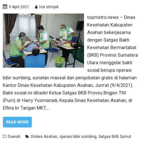
9 April 2021
tria sitinjak
topmetro.news – Dinas
Kesehatan Kabupaten
Asahan bekerjasama
dengan Satgas Bakti
Kesehatan Bermartabat
(BKB) Provinsi Sumatera
Utara menggelar bakti
sosial berupa operasi
bibir sumbing, sunatan massal dan pengobatan gratis di halaman
Kantor Dinas Kesehatan Kabupaten Asahan, Jum’at (9/4/2021).
Bakti sosial ini dihadiri Ketua Satgas BKB Provsu Brigjen TNI
(Purn) dr Harry Yusmanadi, Kepala Dinas Kesehatan Asahan, dr
Elfina br Tarigan MKT,…
READ MORE
,
,
Daerah
Dinkes Asahan
operasi bibir sumbing
Satgas BKB Sumut