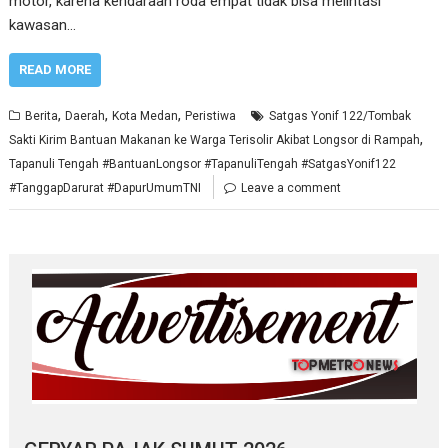
motor, karena kendaraan roda empat tidak bisa melintasi
kawasan…
READ MORE
,
,
,
Berita
Daerah
Kota Medan
Peristiwa
Satgas Yonif 122/Tombak
,
Sakti Kirim Bantuan Makanan ke Warga Terisolir Akibat Longsor di Rampah
Tapanuli Tengah #BantuanLongsor #TapanuliTengah #SatgasYonif122
#TanggapDarurat #DapurUmumTNI
Leave a comment