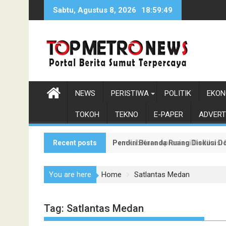
Skip
Sabtu, Agustus 8, 2026
18:59:49
to
content
NEWS
PERISTIWA
POLITIK
EKON
TOKOH
TEKNO
E-PAPER
ADVERT
Recent posts
Pendiri Beranda Ruang Diskusi D
Pemkab Karo Apresiasi Dedikasi
You are here
Home
Satlantas Medan
Tag:
Satlantas Medan