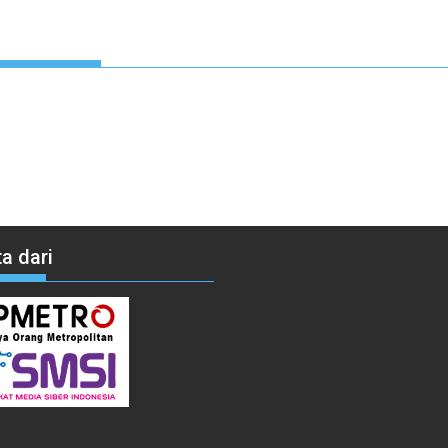
a dari