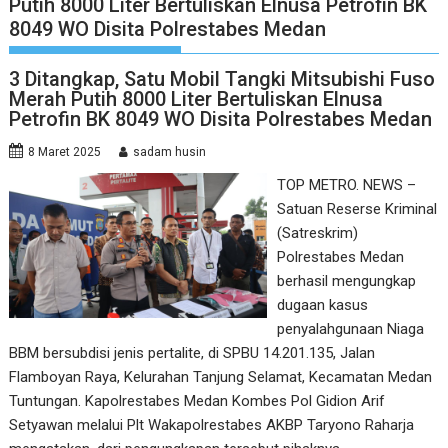
Putih 8000 Liter Bertuliskan Elnusa Petrofin BK
8049 WO Disita Polrestabes Medan
3 Ditangkap, Satu Mobil Tangki Mitsubishi Fuso
Merah Putih 8000 Liter Bertuliskan Elnusa
Petrofin BK 8049 WO Disita Polrestabes Medan
8 Maret 2025
sadam husin
TOP METRO. NEWS –
Satuan Reserse Kriminal
(Satreskrim)
Polrestabes Medan
berhasil mengungkap
dugaan kasus
penyalahgunaan Niaga
BBM bersubdisi jenis pertalite, di SPBU 14.201.135, Jalan
Flamboyan Raya, Kelurahan Tanjung Selamat, Kecamatan Medan
Tuntungan. Kapolrestabes Medan Kombes Pol Gidion Arif
Setyawan melalui Plt Wakapolrestabes AKBP Taryono Raharja