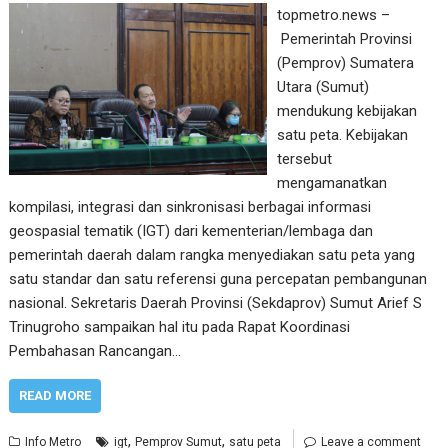
topmetro.news –
Pemerintah Provinsi
(Pemprov) Sumatera
Utara (Sumut)
mendukung kebijakan
satu peta. Kebijakan
tersebut
mengamanatkan
kompilasi, integrasi dan sinkronisasi berbagai informasi
geospasial tematik (IGT) dari kementerian/lembaga dan
pemerintah daerah dalam rangka menyediakan satu peta yang
satu standar dan satu referensi guna percepatan pembangunan
nasional. Sekretaris Daerah Provinsi (Sekdaprov) Sumut Arief S
Trinugroho sampaikan hal itu pada Rapat Koordinasi
Pembahasan Rancangan…
READ MORE
,
,
Info Metro
igt
Pemprov Sumut
satu peta
Leave a comment