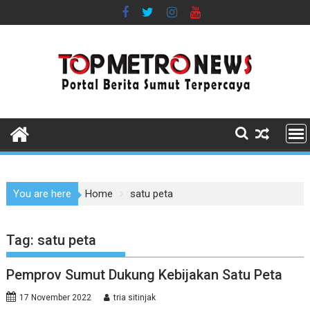
Skip
to
content
You are here
Home
satu peta
Tag:
satu peta
Pemprov Sumut Dukung Kebijakan Satu Peta
17 November 2022
tria sitinjak