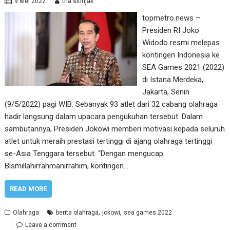
9 Mei 2022
tria sitinjak
topmetro.news –
Presiden RI Joko
Widodo resmi melepas
kontingen Indonesia ke
SEA Games 2021 (2022)
di Istana Merdeka,
Jakarta, Senin
(9/5/2022) pagi WIB. Sebanyak 93 atlet dari 32 cabang olahraga
hadir langsung dalam upacara pengukuhan tersebut. Dalam
sambutannya, Presiden Jokowi memberi motivasi kepada seluruh
atlet untuk meraih prestasi tertinggi di ajang olahraga tertinggi
se-Asia Tenggara tersebut. “Dengan mengucap
Bismillahirrahmanirrahim, kontingen…
READ MORE
,
,
Olahraga
berita olahraga
jokowi
sea games 2022
Leave a comment