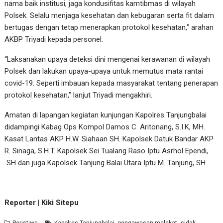
nama baik institusi, jaga kondusifitas kamtibmas di wilayah
Polsek. Selalu menjaga kesehatan dan kebugaran serta fit dalam
bertugas dengan tetap menerapkan protokol kesehatan,” arahan
AKBP Triyadi kepada personel.
“Laksanakan upaya deteksi dini mengenai kerawanan di wilayah
Polsek dan lakukan upaya-upaya untuk memutus mata rantai
covid-19. Seperti imbauan kepada masyarakat tentang penerapan
protokol kesehatan,” lanjut Triyadi mengakhiri.
Amatan di lapangan kegiatan kunjungan Kapolres Tanjungbalai
didampingi Kabag Ops Kompol Damos C. Aritonang, S.I.K, MH.
Kasat Lantas AKP H.W. Siahaan SH. Kapolsek Datuk Bandar AKP
R. Sinaga, S.H.T. Kapolsek Sei Tualang Raso Iptu Asrhol Ependi,
SH dan juga Kapolsek Tanjung Balai Utara Iptu M. Tanjung, SH.
Reporter | Kiki Sitepu
,
,
Peristiwa
Kapolres Tanjungbalai
pengawasan melekat
sidak