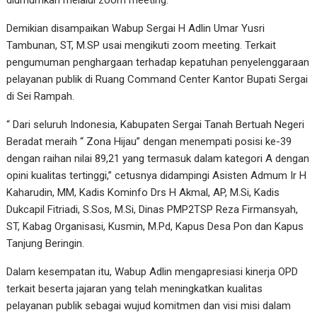
Demikian disampaikan Wabup Sergai H Adlin Umar Yusri
Tambunan, ST, M.SP usai mengikuti zoom meeting. Terkait
pengumuman penghargaan terhadap kepatuhan penyelenggaraan
pelayanan publik di Ruang Command Center Kantor Bupati Sergai
di Sei Rampah.
“ Dari seluruh Indonesia, Kabupaten Sergai Tanah Bertuah Negeri
Beradat meraih “ Zona Hijau” dengan menempati posisi ke-39
dengan raihan nilai 89,21 yang termasuk dalam kategori A dengan
opini kualitas tertinggi,” cetusnya didampingi Asisten Admum Ir H
Kaharudin, MM, Kadis Kominfo Drs H Akmal, AP, M.Si, Kadis
Dukcapil Fitriadi, S.Sos, M.Si, Dinas PMP2TSP Reza Firmansyah,
ST, Kabag Organisasi, Kusmin, M.Pd, Kapus Desa Pon dan Kapus
Tanjung Beringin.
Dalam kesempatan itu, Wabup Adlin mengapresiasi kinerja OPD
terkait beserta jajaran yang telah meningkatkan kualitas
pelayanan publik sebagai wujud komitmen dan visi misi dalam