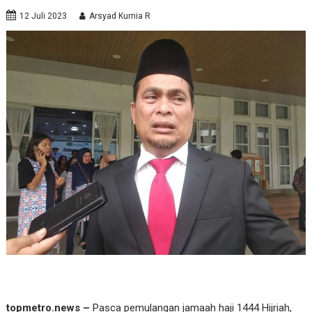
12 Juli 2023
Arsyad Kurnia R
topmetro.news –
Pasca pemulangan jamaah haji 1444 Hijriah,