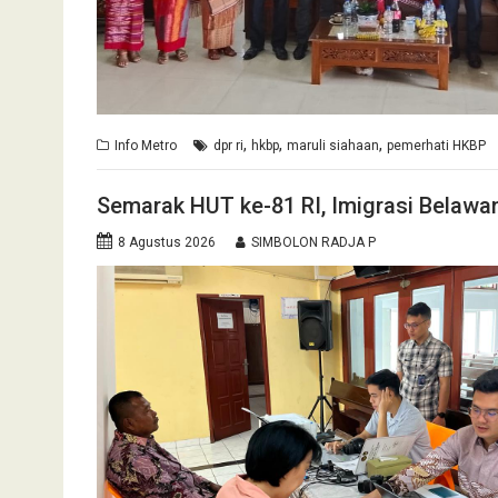
,
,
,
Info Metro
dpr ri
hkbp
maruli siahaan
pemerhati HKBP
Semarak HUT ke-81 RI, Imigrasi Belawa
8 Agustus 2026
SIMBOLON RADJA P