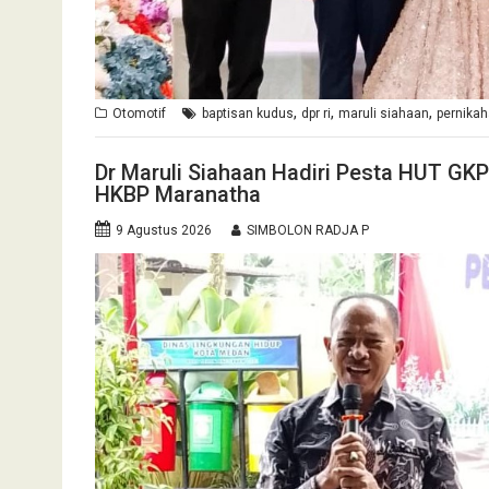
,
,
,
Otomotif
baptisan kudus
dpr ri
maruli siahaan
pernika
Dr Maruli Siahaan Hadiri Pesta HUT G
HKBP Maranatha
9 Agustus 2026
SIMBOLON RADJA P