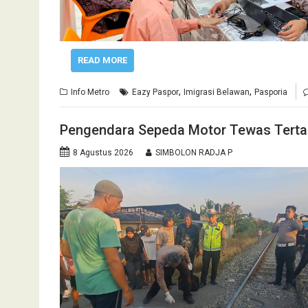
READ MORE
,
,
Info Metro
Eazy Paspor
Imigrasi Belawan
Pasporia
Pengendara Sepeda Motor Tewas Tertab
8 Agustus 2026
SIMBOLON RADJA P