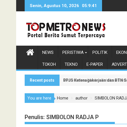
Skip
Senin, Agustus 10, 2026
05:9:42
to
content
NEWS
PERISTIWA
POLITIK
EKON
TOKOH
TEKNO
E-PAPER
ADVERT
Recent posts
BPJS Ketenagakerjaan dan BTN S
Polrestabes Medan Ratakan Bantar
You are here
Home
author
SIMBOLON RADJ
Penulis:
SIMBOLON RADJA P