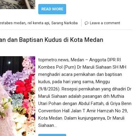
READ MORE
,
,
restabes medan
rel kereta api
Sarang Narkoba
Leave a comment
han dan Baptisan Kudus di Kota Medan
topmetro.news, Medan – Anggota DPR RI
Kombes Pol (Purn) Dr Maruli Siahaan SH MH
menghadiri acara pernikahan dan baptisan
kudus, pada hari yang sama, Minggu
(9/8/2026). Resepsi pernikahan yang dihadiri Dr
Maruli Siahaan adalah pasangan drh Muthia
Utari Pohan dengan Abdul Fattah, di Griya Benn
Convention Hall Jalan T Amir Hamzah No 29,
Kota Medan. Dalam kunjungannya, Dr Maruli
Siahaan…