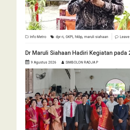
,
,
,
Info Metro
dpr ri
GKPI
hkbp
maruli siahaan
Leave
Dr Maruli Siahaan Hadiri Kegiatan pada
9 Agustus 2026
SIMBOLON RADJA P