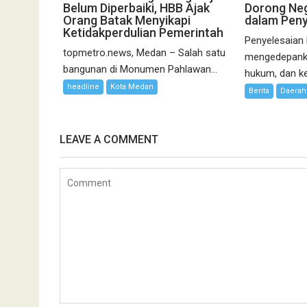
Belum Diperbaiki, HBB Ajak
Dorong Neg
Orang Batak Menyikapi
dalam Peny
Ketidakperdulian Pemerintah
Penyelesaian
topmetro.news, Medan – Salah satu
mengedepanka
bangunan di Monumen Pahlawan...
hukum, dan kea
headline
Kota Medan
Berita
Daerah
LEAVE A COMMENT