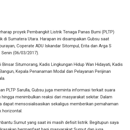
arap proyek Pembangkit Listrik Tenaga Panas Bumi (PLTP)
trik di Sumatera Utara. Harapan ini disampaikan Gubsu saat
urayan, Coperate ADU Iskandar Sitompul, Erita dan Arga S
 Senin (06/03/2017).
 Binsar Situmorang, Kadis Lingkungan Hidup Wan Hidayati, Kadis
a Bangun, Kepala Penanaman Modal dan Pelayanan Perijinan
la.
n PLTP Sarulla, Gubsu juga meminta informasi terkait suara
lu hingga menimbulkan reaksi dari masyarakat sekitar. Dalam
lla dapat mensosialisasikan sekaligus memberikan pemahaman
 horizontal.
bantu Sumut yang saat ini masih defisit listrik. Begitupun saya
 dirasakan bermanfaat bagi masyarakat Sumut dan juga