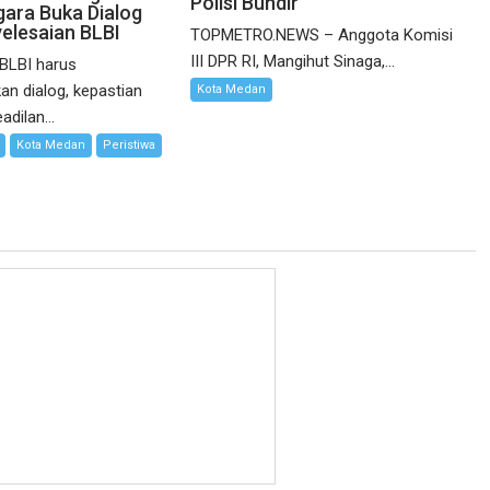
Polisi Bundir
ara Buka Dialog
elesaian BLBI
TOPMETRO.NEWS – Anggota Komisi
III DPR RI, Mangihut Sinaga,...
 BLBI harus
n dialog, kepastian
Kota Medan
dilan...
Kota Medan
Peristiwa