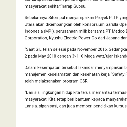
masyarakat sekitar,”harap Gubsu.
Sebelumnya Sitompul menyampaikan Proyek PLTP yang te
Utara akan dikembangkan oleh konsorsium Sarulla Oper
Indonesia (MPI), perusahaan milik bersama PT Medco 
Corporation, Kyushu Electric Power Co dari Jepang dan 
“Saat SIL telah selesai pada November 2016. Sedangk
2 pada May 2018 dengan 3×110 Mega watt,”ujar Iskanda
Dalam kesempatan tersebut Iskandar menyampaikan b
manajemen keselamatan dan kesehatan kerja “Safety Fi
telah melaksanakan program CSR.
“Dari sisi lingkungan hidup kita terus memantau terma
masyarakat. Kita tetap beri bantuan kepada masyarak
Lansia, pipanisasi, dan juga memberi pendidikan kursu