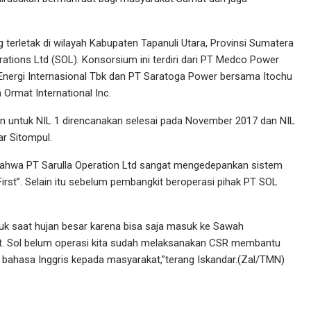
rletak di wilayah Kabupaten Tapanuli Utara, Provinsi Sumatera
ations Ltd (SOL). Konsorsium ini terdiri dari PT Medco Power
Energi Internasional Tbk dan PT Saratoga Power bersama Itochu
Ormat International Inc.
an untuk NIL 1 direncanakan selesai pada November 2017 dan NIL
r Sitompul.
ahwa PT Sarulla Operation Ltd sangat mengedepankan sistem
rst”. Selain itu sebelum pembangkit beroperasi pihak PT SOL
suk saat hujan besar karena bisa saja masuk ke Sawah
at. Sol belum operasi kita sudah melaksanakan CSR membantu
s bahasa Inggris kepada masyarakat,”terang Iskandar.(Zal/TMN)