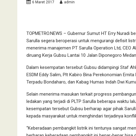
6 Maret 2017
admin
TOPMETRO.NEWS – Gubernur Sumut HT Erry Nuradi berh
Sarulla segera beroperasi untuk mengurangi defisit lis
menerima manajemen PT Sarulla Operation Ltd, CEO Ab
diruang Kerja Gubsu Lantai 10 Jalan Diponegoro Medan
Dalam kesempatan tersebut Gubsu didampingi Staf Ahli
ESDM Eddy Salim, Plt Kabiro Bina Perekonomian Ernit
Terpadu Bondaharo, dan Kabag Humas Indah Dwi Kuma
Selain menerima masukan terkait progress pembanguna
ledakan yang terjadi di PLTP Sarulla beberapa waktu la
kesempatan tersebut Gubsu berharap agar pihak Saru
kepada masyarakat untuk menghindari terjadinya konflik
“Keberadaan pembangkit listrik ini tentunya sangat mem
berharap keberadaan pembangkit ini benar-benar bisa