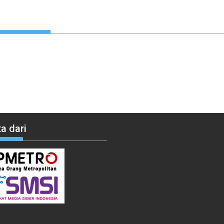
a dari