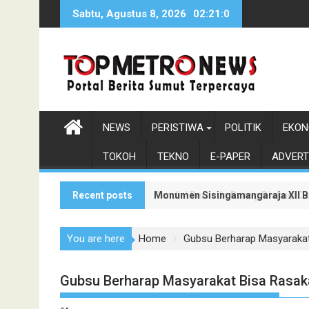
Skip
Sabtu, Agustus 8, 2026
02:21:1
to
content
NEWS
PERISTIWA
POLITIK
EKON
TOKOH
TEKNO
E-PAPER
ADVERT
Recent posts
Monumen Sisingamangaraja XII Be
Pendiri Beranda Ruang Diskusi D
You are here
Home
Gubsu Berharap Masyaraka
Gubsu Berharap Masyarakat Bisa Rasa