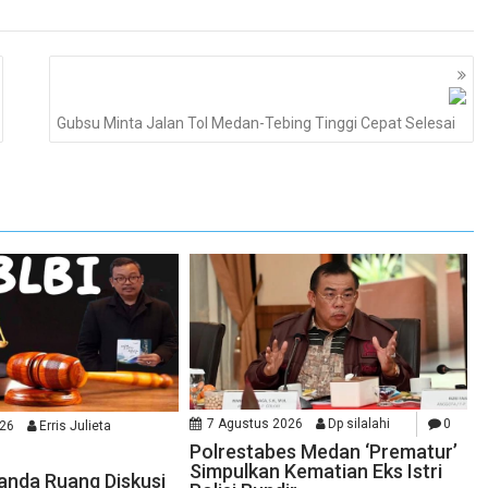
Gubsu Minta Jalan Tol Medan-Tebing Tinggi Cepat Selesai
7 Agustus 2026
Dp silalahi
0
026
Erris Julieta
Polrestabes Medan ‘Prematur’
Simpulkan Kematian Eks Istri
randa Ruang Diskusi