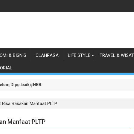
OMI & BISNIS
OLAHRAGA
LIFE STYLE
TRAVEL & WISA
ORIAL
lum Diperbaiki, HBB Ajak Orang Batak Menyikapi Ketidakperdulian
orong Negara Buka Dialog dalam Penyelesaian BLBI
t Bisa Rasakan Manfaat PLTP
kan Manfaat PLTP