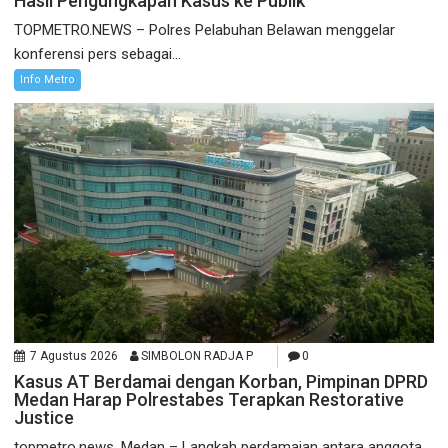
Hasil Pengungkapan Kasus ke Publik
TOPMETRO.NEWS – Polres Pelabuhan Belawan menggelar
konferensi pers sebagai...
Info Metro
7 Agustus 2026
SIMBOLON RADJA P
0
Kasus AT Berdamai dengan Korban, Pimpinan DPRD
Medan Harap Polrestabes Terapkan Restorative
Justice
topmetro.news, Medan – Langkah perdamaian antara anggota