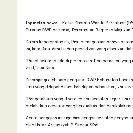
topmetro.news
– Ketua Dharma Wanita Persatuan (DW
Bulanan DWP bertema, ‘Perempuan Berperan Majukan Ba
Dalam kesempatan itu, Rina menegaskan bahwa peremp
ini, kata Rina, dimulai dari pendidikan yang diberikan da
“Pusat keluarga ada di perempuan. Dari peran ibu yang 
kuat,” ujar Rina.
Didampingi oleh para pengurus DWP Kabupaten Langkat
ilmu yang didapat dalam kehidupan sehari-hari, khusu
“Pengetahuan yang diperoleh dari kegiatan seperti ini 
melahirkan generasi yang berkualitas dan berakhlak muli
Acara pengajian ini juga diisi dengan kegiatan penyan
oleh Ustaz Ardiansyah P. Siregar SPdi.