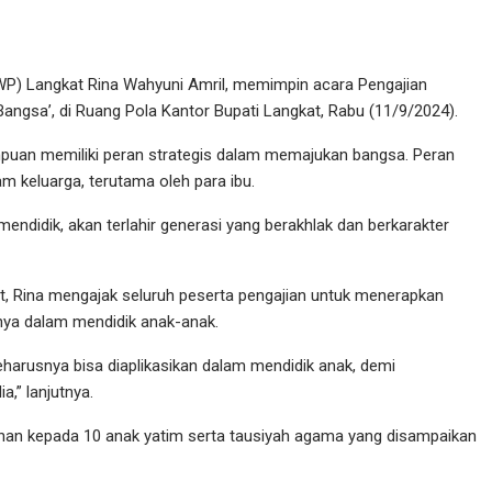
P) Langkat Rina Wahyuni Amril, memimpin acara Pengajian
ngsa’, di Ruang Pola Kantor Bupati Langkat, Rabu (11/9/2024).
uan memiliki peran strategis dalam memajukan bangsa. Peran
lam keluarga, terutama oleh para ibu.
mendidik, akan terlahir generasi yang berakhlak dan berkarakter
, Rina mengajak seluruh peserta pengajian untuk menerapkan
snya dalam mendidik anak-anak.
seharusnya bisa diaplikasikan dalam mendidik anak, demi
a,” lanjutnya.
tunan kepada 10 anak yatim serta tausiyah agama yang disampaikan