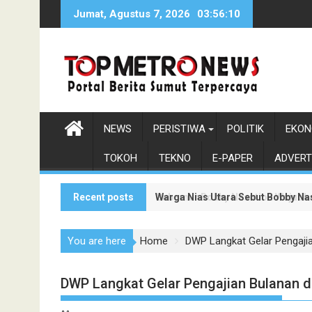
Skip
Jumat, Agustus 7, 2026
03:56:11
to
content
NEWS
PERISTIWA
POLITIK
EKON
TOKOH
TEKNO
E-PAPER
ADVERT
Recent posts
Warga Nias Utara Sebut Bobby N
Gubernur Bobby Nasution Wujudka
You are here
Home
DWP Langkat Gelar Pengaji
DWP Langkat Gelar Pengajian Bulanan d