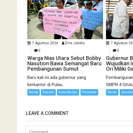
7 Agustus 2026
Erris Julieta
7 Agustus 2
0
0
Warga Nias Utara Sebut Bobby
Gubernur B
Nasution Bawa Semangat Baru
Wujudkan I
Pembangunan Sumut
Ori Miliki
Baru kali ini ada gubernur yang
Pembangunan
berkantor di Pulau...
SMPN 4 Sitolu
Berita
Daerah
Kota Medan
Peristiwa
Berita
Daerah
LEAVE A COMMENT