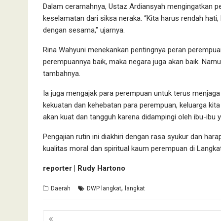
Dalam ceramahnya, Ustaz Ardiansyah mengingatkan pen
keselamatan dari siksa neraka. “Kita harus rendah hati
dengan sesama,” ujarnya.
Rina Wahyuni menekankan pentingnya peran perempuan
perempuannya baik, maka negara juga akan baik. Namun
tambahnya.
Ia juga mengajak para perempuan untuk terus menjag
kekuatan dan kehebatan para perempuan, keluarga kit
akan kuat dan tangguh karena didampingi oleh ibu-ibu y
Pengajian rutin ini diakhiri dengan rasa syukur dan hara
kualitas moral dan spiritual kaum perempuan di Langkat
reporter | Rudy Hartono
,
Daerah
DWP langkat
langkat
Navigasi