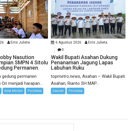
026
Erris Julieta
6 Agustus 2026
Erris Julieta
0
obby Nasution
Wakil Bupati Asahan Dukung
mpian SMPN 4 Sitolu
Penanaman Jagung Lapas
 Gedung Permanen
Labuhan Ruku
 gedung permanen
topmetro.news, Asahan – Wakil Bupati
 Ori menjadi harapan...
Asahan, Rianto SH MAP...
Kota Medan
Peristiwa
Daerah
Peristiwa