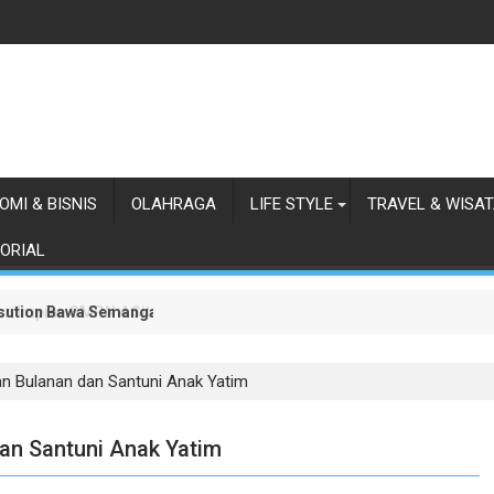
OMI & BISNIS
OLAHRAGA
LIFE STYLE
TRAVEL & WISA
ORIAL
asution Bawa Semangat Baru Pembangunan Sumut
n Impian SMPN 4 Sitolu Ori Miliki Gedung Permanen
an Bulanan dan Santuni Anak Yatim
an Santuni Anak Yatim