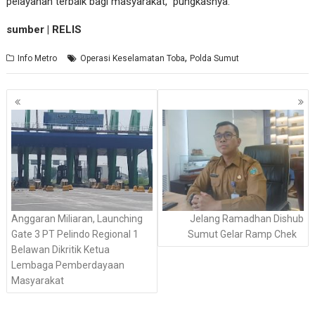
pelayanan terbaik bagi masyarakat,” pungkasnya.
sumber | RELIS
,
Info Metro
Operasi Keselamatan Toba
Polda Sumut
Navigasi
pos
Anggaran Miliaran, Launching
Jelang Ramadhan Dishub
Gate 3 PT Pelindo Regional 1
Sumut Gelar Ramp Chek
Belawan Dikritik Ketua
Lembaga Pemberdayaan
Masyarakat