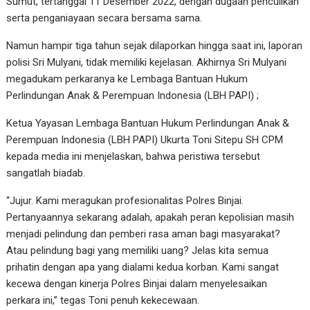
Sumut, tertanggal 11 Desember 2022, dengan dugaan penculikan
serta penganiayaan secara bersama sama.
Namun hampir tiga tahun sejak dilaporkan hingga saat ini, laporan
polisi Sri Mulyani, tidak memiliki kejelasan. Akhirnya Sri Mulyani
megadukam perkaranya ke Lembaga Bantuan Hukum
Perlindungan Anak & Perempuan Indonesia (LBH PAPI) ;
Ketua Yayasan Lembaga Bantuan Hukum Perlindungan Anak &
Perempuan Indonesia (LBH PAPI) Ukurta Toni Sitepu SH CPM
kepada media ini menjelaskan, bahwa peristiwa tersebut
sangatlah biadab.
“Jujur. Kami meragukan profesionalitas Polres Binjai.
Pertanyaannya sekarang adalah, apakah peran kepolisian masih
menjadi pelindung dan pemberi rasa aman bagi masyarakat?
Atau pelindung bagi yang memiliki uang? Jelas kita semua
prihatin dengan apa yang dialami kedua korban. Kami sangat
kecewa dengan kinerja Polres Binjai dalam menyelesaikan
perkara ini,” tegas Toni penuh kekecewaan.