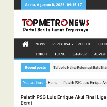
Skip
Sabtu, Agustus 8, 2026
09:15:18
to
content
NEWS
PERISTIWA
POLITIK
EKON
TOKOH
TEKNO
E-PAPER
ADVERT
Recent posts
Tafoo'lo Nehe, Pelompat Batu Ni
Monumen Sisingamangaraja XII Be
You are here
Home
Pelatih PSG Luis Enrique A
Pelatih PSG Luis Enrique Akui Final L
Berat