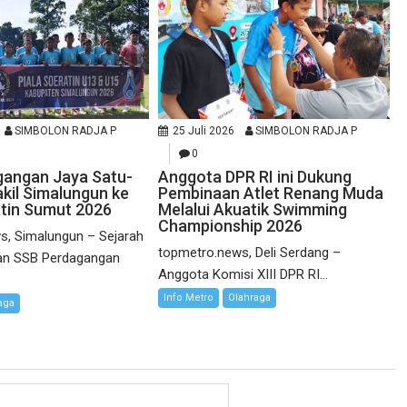
SIMBOLON RADJA P
25 Juli 2026
SIMBOLON RADJA P
0
gangan Jaya Satu-
Anggota DPR RI ini Dukung
kil Simalungun ke
Pembinaan Atlet Renang Muda
atin Sumut 2026
Melalui Akuatik Swimming
Championship 2026
s, Simalungun – Sejarah
topmetro.news, Deli Serdang –
kan SSB Perdagangan
Anggota Komisi XIII DPR RI...
Info Metro
Olahraga
aga