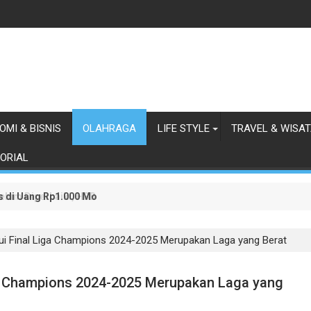
OMI & BISNIS
OLAHRAGA
LIFE STYLE
TRAVEL & WISA
ORIAL
as di Uang Rp1.000 Mohon ke Prabowo Diundang Upacara HUT ke-81 
lum Diperbaiki, HBB Ajak Orang Batak Menyikapi Ketidakperdulian
kui Final Liga Champions 2024-2025 Merupakan Laga yang Berat
iga Champions 2024-2025 Merupakan Laga yang