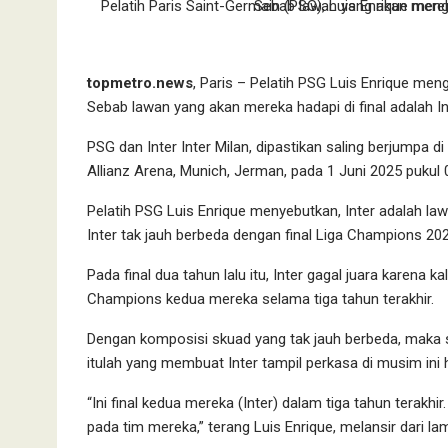
Pelatih Paris Saint-Germain (PSG), Luis Enrique mengakui timnya akan kesulitan 
topmetro.news
, Paris – Pelatih PSG Luis Enrique men
Sebab lawan yang akan mereka hadapi di final adalah Int
PSG dan Inter Inter Milan, dipastikan saling berjumpa 
Allianz Arena, Munich, Jerman, pada 1 Juni 2025 pukul 
Pelatih PSG Luis Enrique menyebutkan, Inter adalah la
Inter tak jauh berbeda dengan final Liga Champions 20
Pada final dua tahun lalu itu, Inter gagal juara karena k
Champions kedua mereka selama tiga tahun terakhir.
Dengan komposisi skuad yang tak jauh berbeda, maka se
itulah yang membuat Inter tampil perkasa di musim ini 
“Ini final kedua mereka (Inter) dalam tiga tahun terakh
pada tim mereka,” terang Luis Enrique, melansir dari l