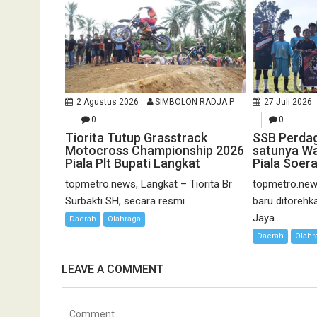
2 Agustus 2026
SIMBOLON RADJA P
27 Juli 2026
0
0
Tiorita Tutup Grasstrack
SSB Perda
Motocross Championship 2026
satunya Wa
Piala Plt Bupati Langkat
Piala Soer
topmetro.news, Langkat – Tiorita Br
topmetro.new
Surbakti SH, secara resmi...
baru ditoreh
Jaya....
Daerah
Olahraga
Daerah
Olahr
LEAVE A COMMENT