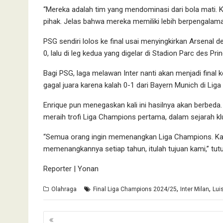
“Mereka adalah tim yang mendominasi dari bola mati.
pihak. Jelas bahwa mereka memiliki lebih berpengalama
PSG sendiri lolos ke final usai menyingkirkan Arsena
0, lalu di leg kedua yang digelar di Stadion Parc des Pr
Bagi PSG, laga melawan Inter nanti akan menjadi final
gagal juara karena kalah 0-1 dari Bayern Munich di Li
Enrique pun menegaskan kali ini hasilnya akan berbeda
meraih trofi Liga Champions pertama, dalam sejarah k
“Semua orang ingin memenangkan Liga Champions. K
memenangkannya setiap tahun, itulah tujuan kami,” tutu
Reporter | Yonan
,
,
Olahraga
Final Liga Champions 2024/25
Inter Milan
Lui
Navigasi