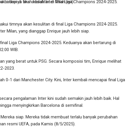
di final Liga Champions 2024-2025. Sebab lawan yang akan mereka hadapi di final adalah Inter Milan.(ist)
gakui timnya akan kesulitan di final Liga Champions 2024-2025.
er Milan, yang dianggap Enrique jauh lebih siap.
di final Liga Champions 2024-2025. Keduanya akan bertarung di
02.00 WIB.
wan yang berat untuk PSG. Secara komposisi tim, Enrique melihat
22-2023.
alah 0-1 dari Manchester City. Kini, Inter kembali mencapai final Liga
cara pengalaman Inter kini sudah semakin jauh lebih baik. Hal
hingga menyingkirkan Barcelona di semifinal.
ir. Mereka siap. Mereka tidak membuat terlalu banyak perubahan
aman resmi UEFA, pada Kamis (8/5/2025).